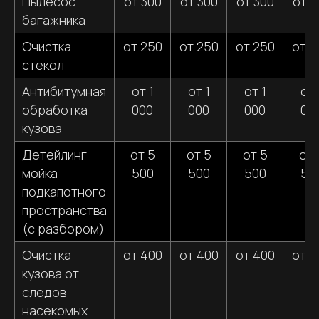
Пылесос
от 300
от 300
от 300
от 3
багажника
Очистка
от 250
от 250
от 250
от 2
стёкол
Антибитумная
от 1
от 1
от 1
от 
обработка
000
000
000
00
ЗАПИСАТЬСЯ
кузова
Детейлинг
от 5
от 5
от 5
от 
мойка
500
500
500
50
ПОЧЕМУ СТОИТ ДОВЕРИТЬ
подкапотного
МОЙКУ ВАШЕГО АВТО
пространства
СПЕЦАМ ИЗ WATER WALLS
(с разбором)
Очистка
от 400
от 400
от 400
от 4
кузова от
следов
насекомых