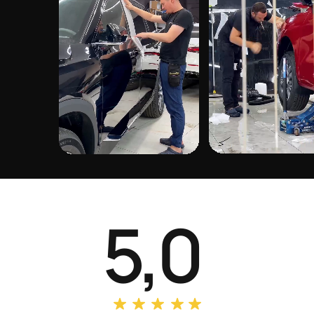
Химчистка автомобиля
Тонировка авто
Шумоизоляция
Тонировка фар
Полировка/Керамика
Оклейка в дизайн
Ремонт фар
ЗАПИСАТЬСЯ
WATER WALLS 2021-2025
©
Политика конфиденциальности
Разработка сайта