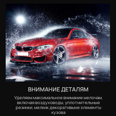
Skoda
Ford
Infiniti
Mazda
Mercedes
Mitsubishi