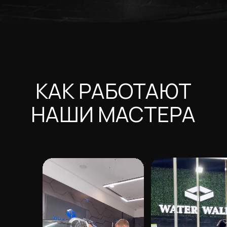
Оклейка пленкой
Автосервис
Матовая
Brabus обвес
Черная
Покраска/малярка
Антигравийная
Мойка
Глянцевая
Чип тюнинг
Оклейка крыши
Покраска самолетов
Белая
Дооснащение авто
Детейлинг-мойка
Полиуретановой
автомобилей люкс
Антихром
Керамическое
покрытие
Винил