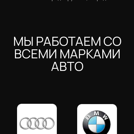
от 3000 рублей
ЗАПИСЫВАЙТЕСЬ
НА МОЙКУ ПРЯМО
СЕЙЧАС
Заполните форму или позвоните
по телефону +7 (911) 921-16-61 чтобы
записаться на удобное для вас время