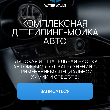
покрытие
ГЛУБОКАЯ И ТЩАТЕЛЬНАЯ ЧИСТКА
Ремонт фар
Наши работы
АВТОМОБИЛЯ ОТ ЗАГРЯЗНЕНИЙ С
ПРИМЕНЕНИЕМ СПЕЦИАЛЬНОЙ
ХИМИИ И СРЕДСТВ.
Как добраться?
ЗАПИСАТЬСЯ
Услуги детейлинга
Малярка и СТО
Краснопутиловская, 65а
Краснопутиловская, 46, к.7, с.3 с
с 10:00 до 20:00
1 0:00 до 20:00