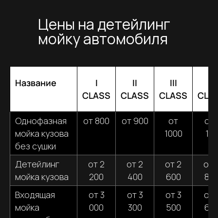
Цены на детейлинг
мойку автомобиля
Название
I
II
III
IV
CLASS
CLASS
CLASS
CLA
Однофазная
от 800
от 900
от
от 
мойка кузова
1000
10
без сушки
Детейлинг
от 2
от 2
от 2
от 
мойка кузова
200
400
600
80
Входящая
от 3
от 3
от 3
от 
мойка
000
300
500
60