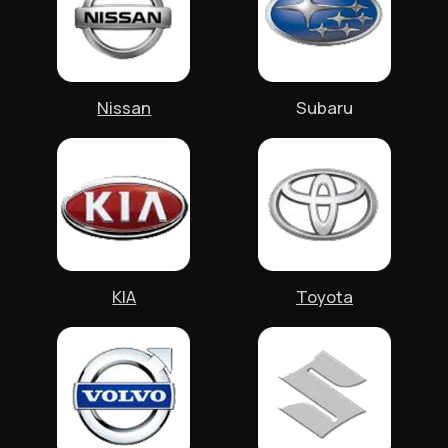
НА СОВЕСТЬ
И ОТНОСИМСЯ ВНИМАТЕЛЬНО
К КЛИЕНТАМ
НАШИ МАСТЕРА
Только штатные специалисты, нет
временных и приглашенных со стороны
людей. Как может быть в других центрах.
LUXURY СЕРВИС
Руководитель лично сопровождает практически
все проекты. Угощает свежесваренным кофе, и
оплачивает такси бизнес-класса, пока ваша машина
в центре.