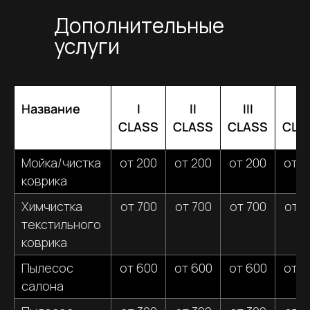
Дополнительные
услуги
Название
I
II
III
IV
CLASS
CLASS
CLASS
CLA
Мойка/чистка
от 200
от 200
от 200
от 2
коврика
Химчистка
от 700
от 700
от 700
от 7
текстильного
коврика
Пылесос
от 600
от 600
от 600
от 6
салона