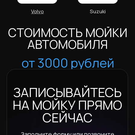
КОМПЛИМЕНТЫ ОТ АТЕЛЬЕ
Вы получаете не просто ключи от вашего авто.
Наша выдача — это всегда настоящее
театральное действо, от которого наши
клиенты приходят в восторг.
ПРИЯТНЫЕ ЦЕНЫ
Мы закупаем автохимию по оптовым ценам от
производителей и перепродаем ее другим
центрам. Поэтому не экономим на качестве
наших услуг
КАК РАБОТАЮТ