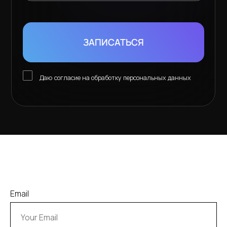
5,0
рейтинг на
Яндекс картах
листайте вправо
Email
ЗАПИШИТЕСЬ НА