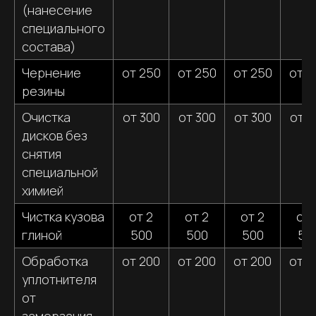
(нанесение
специального
состава)
Чернение
от 250
от 250
от 250
от 2
ПРОФЕССИОНАЛИЗМ
резины
Наши сотрудники имеют большой опыт и знания
о мойке автомобилей, что гарантирует
высокое качество услуг
Очистка
от 300
от 300
от 300
от 3
дисков без
снятия
специальной
химией
Чистка кузова
от 2
от 2
от 2
от 
глиной
500
500
500
50
Обработка
от 200
от 200
от 200
от 2
уплотнителя
от
ВНИМАНИЕ ДЕТАЛЯМ