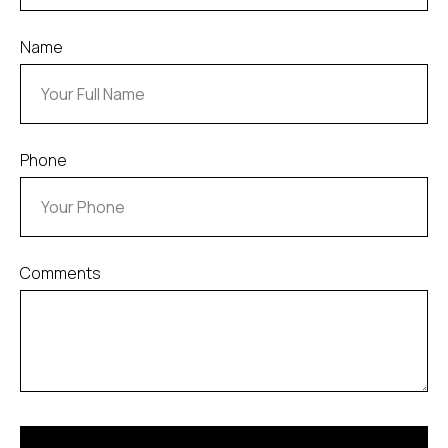
БЕСПЛАТНЫЙ
ОСМОТР
Name
Оставьте свой контактный номер и
получите бесплатную консультацию
по услугам для вашего автомобиля
Phone
Comments
ЗАПИСАТЬСЯ